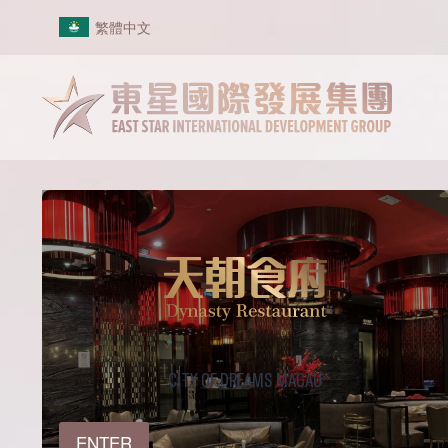
Skip
繁體中文
to
content
CITY OF DREAMS MACAU
ENTER