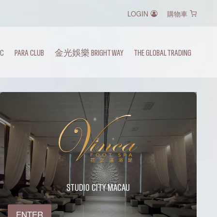
LOGIN
購物車
IC
PARA CLUB
金光娛樂 BRIGHT WAY
THE GLOBAL TRADING
STUDIO CITY MACAU
ENTER