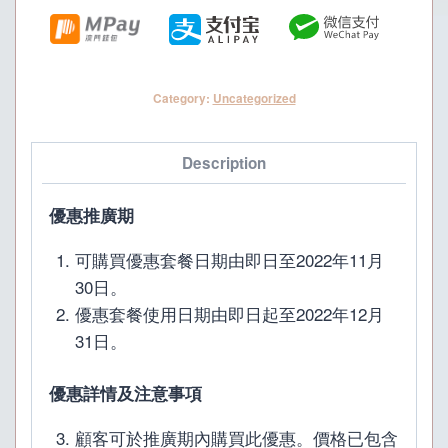
薰
身
體
Category:
Uncategorized
按
摩
套
Description
餐
|
優惠推廣期
送
可購買優惠套餐日期由即日至2022年11月
MOP100
30日。
現
優惠套餐使用日期由即日起至2022年12月
金
31日。
券
quantity
優惠詳情及注意事項
顧客可於推廣期內購買此優惠。價格已包含