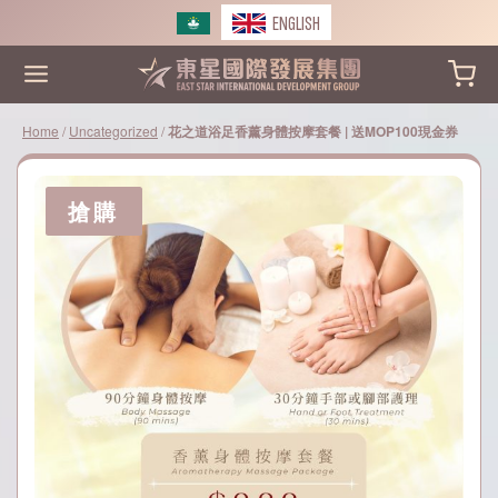
Skip
ENGLISH
to
content
Home
/
Uncategorized
/
花之道浴足香薰身體按摩套餐 | 送MOP100現金券
搶購