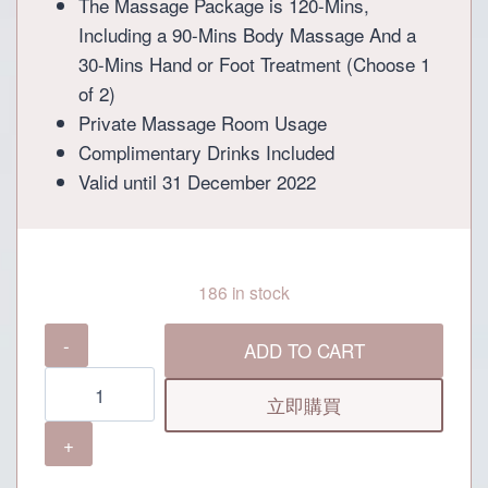
The Massage Package is 120-Mins,
Including a 90-Mins Body Massage And a
30-Mins Hand or Foot Treatment (Choose 1
of 2)
Private Massage Room Usage
Complimentary Drinks Included
Valid until 31 December 2022
186 in stock
花
ADD TO CART
之
道
立即購買
浴
足
香