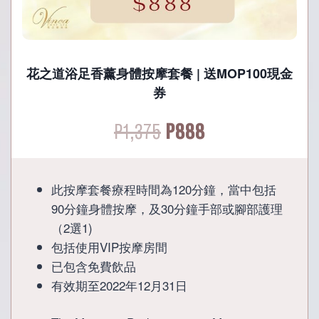
花之道浴足香薰身體按摩套餐 | 送MOP100現金
券
Original
Current
P
1,375
P
888
price
price
此按摩套餐療程時間為120分鐘，當中包括
was:
is:
90分鐘身體按摩，及30分鐘手部或腳部護理
（2選1)
P1,375.
P888.
包括使用VIP按摩房間
已包含免費飲品
有效期至2022年12月31日