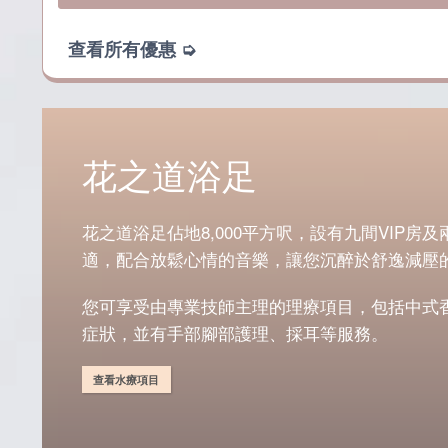
g
r
i
e
查看所有優惠 ➭
n
n
a
t
l
p
p
r
r
i
花之道浴足
i
c
c
e
e
i
花之道浴足佔地8,000平方呎，設有九間VIP
w
s
適，配合放鬆心情的音樂，讓您沉醉於舒逸減壓
a
:
s
P
您可享受由專業技師主理的理療項目，包括中式
:
8
症狀，並有手部腳部護理、採耳等服務。
P
8
1
8
,
.
查看水療項目
1
4
8