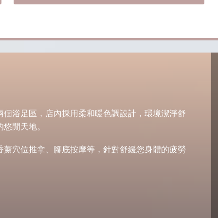
g
r
i
e
n
n
a
t
l
p
p
r
r
i
i
c
c
e
e
i
房及兩個浴足區，店內採用柔和暖色調設計，環境潔淨舒
w
s
的悠閒天地。
a
:
s
P
香薰穴位推拿、腳底按摩等，針對舒緩您身體的疲勞
:
8
P
0
1
.
0
0
.