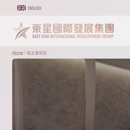
Skip
ENGLISH
to
content
Home
/
花之道浴足