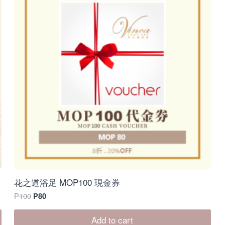
O
D
U
C
T
O
N
S
A
L
E
花之道浴足 MOP100 現金券
O
C
P
100
P
80
r
u
i
r
Add to cart