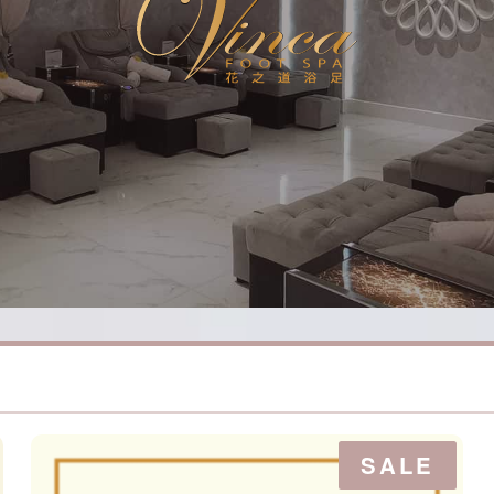
P
SALE
R