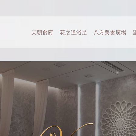
天朝食府
花之道浴足
八方美食廣場
瀛