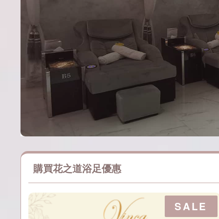
購買花之道浴足優惠
P
SALE
R