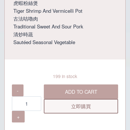
虎蝦粉絲煲
Tiger Shrimp And Vermicelli Pot
古法咕嚕肉
Traditional Sweet And Sour Pork
清炒時蔬
Sautéed Seasonal Vegetable
199 in stock
御
ADD TO CART
上
食
立即購買
府
4
人