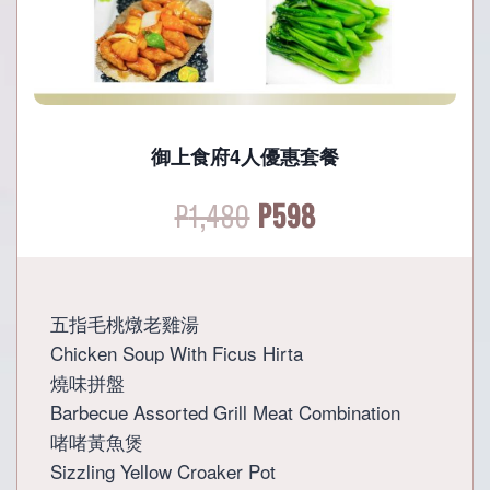
御上食府4人優惠套餐
Original
Current
P
1,480
P
598
price
price
was:
is:
五指毛桃燉老雞湯
Chicken Soup With Ficus Hirta
P1,480.
P598.
燒味拼盤
Barbecue Assorted Grill Meat Combination
啫啫黃魚煲
Sizzling Yellow Croaker Pot