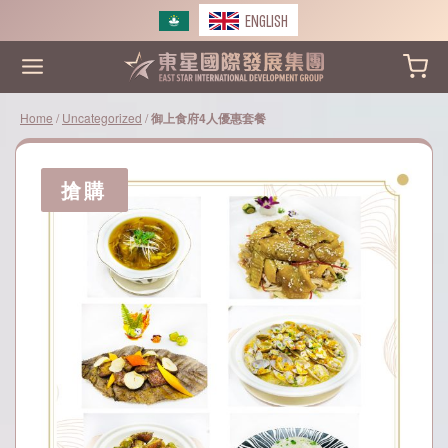
Skip
ENGLISH
to
content
Home
/
Uncategorized
/
御上食府4人優惠套餐
搶購