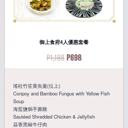
御上食府4人優惠套餐
Original
Current
P
1,188
P
698
price
price
was:
is:
瑤柱竹笙黄魚羹(位上)
Conpoy and Bamboo Fungus with Yellow Fish
P1,188.
P698.
Soup
海蜇鹽焗手撕雞
Sautéed Shredded Chicken & Jellyfish
蒜香黑椒牛仔肉