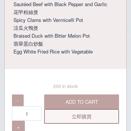
Sautéed Beef with Black Pepper and Garlic
花甲粉絲煲
Spicy Clams with Vermicelli Pot
涼瓜火鴨煲
Braised Duck with Bitter Melon Pot
翡翠蛋白炒飯
Egg White Fried Rice with Vegetable
200 in stock
御
ADD TO CART
上
食
立即購買
府
4