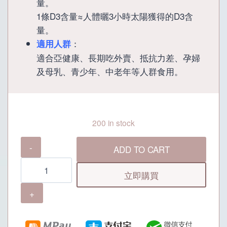
量。
1條D3含量≈人體曬3小時太陽獲得的D3含
量。
：
適用人群
適合亞健康、長期吃外賣、抵抗力差、孕婦
及母乳、青少年、中老年等人群食用。
200 in stock
牡
ADD TO CART
丹
膠
立即購買
原
肽
(此
商