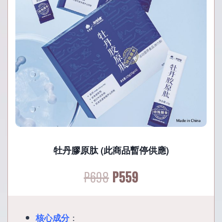
牡丹膠原肽 (此商品暫停供應)
Original
Current
P
698
P
559
price
price
：
核心成分