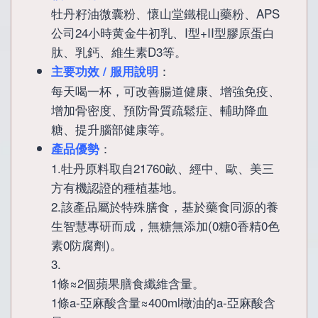
was:
is:
牡丹籽油微囊粉、懷山堂鐵棍山藥粉、APS
公司24小時黄金牛初乳、I型+II型膠原蛋白
P698.
P559.
肽、乳鈣、維生素D3等。
：
主要功效 / 服用說明
每天喝一杯，可改善腸道健康、增強免疫、
增加骨密度、預防骨質疏鬆症、輔助降血
糖、提升腦部健康等。
：
產品優勢
1.牡丹原料取自21760畝、經中、歐、美三
方有機認證的種植基地。
2.該產品屬於特殊膳食，基於藥食同源的養
生智慧專研而成，無糖無添加(0糖0香精0色
素0防腐劑)。
3.
1條≈2個蘋果膳食纖維含量。
1條a-亞麻酸含量≈400ml橄油的a-亞麻酸含