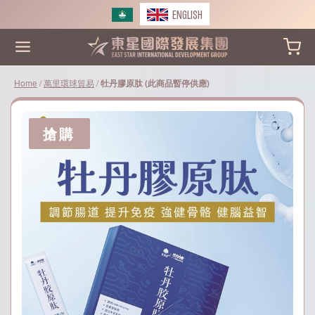
Skip
ENGLISH
to
content
Home
/
萬里環球貿易
/
牡丹膠原肽 (此商品暫停供應)
搶購