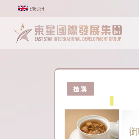
Skip
ENGLISH
to
content
搶購