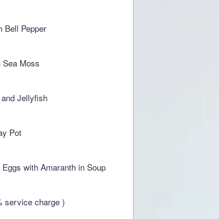
180.
 Bell Pepper
h Sea Moss
and Jellyfish
ay Pot
 Eggs with Amaranth in Soup
% service charge )