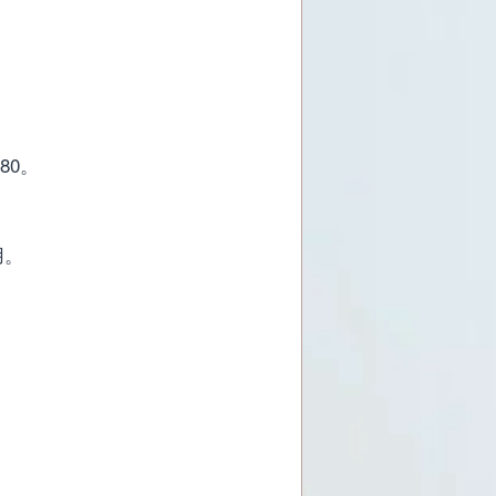
80。
用。