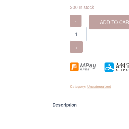
200 in stock
御
ADD TO CAR
上
食
府
4
人
優
惠
套
Category:
Uncategorized
餐
quantity
Description