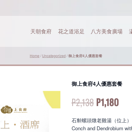
天朝食府
花之道浴足
八方美食廣場
瀛
Home
/
Uncategorized
/
御上食府4人優惠套餐
御上食府4人優惠套餐
Original
Cur
P
2,138
P
1,180
price
pri
石斛螺頭燉老雞湯（位上）
Conch and Dendrobium wit