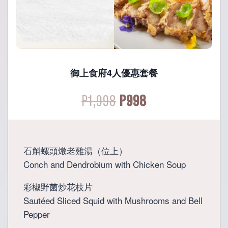
御上食府4人優惠套餐
Original
Current
P
1,998
P
998
price
price
was:
is:
石斛螺頭燉老雞湯（位上）
Conch and Dendrobium with Chicken Soup
P1,998.
P998.
彩椒野菌炒花枝片
Sautéed Sliced Squid with Mushrooms and Bell
Pepper