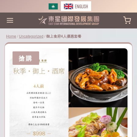
Skip
ENGLISH
to
content
Home
/
Uncategorized
/
御上食府4人優惠套餐
搶購