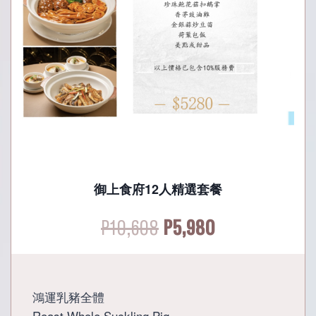
御上食府12人精選套餐
Original
Current
P
10,608
P
5,980
price
price
was:
is:
鴻運乳豬全體
Roast Whole Suckling Pig