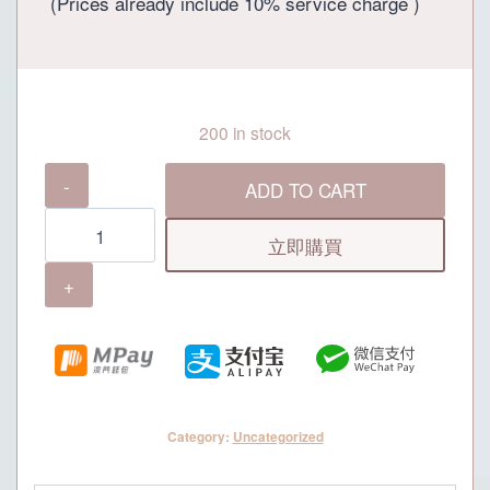
(Prices already include 10% service charge )
200 in stock
御
ADD TO CART
上
食
立即購買
府
12
人
精
選
套
Category:
Uncategorized
餐
quantity