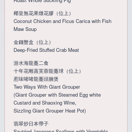
P10,608.
P5,980.
椰皇無花果燉花膠（位上）
Coconut Chicken and Ficus Carica with Fish
Maw Soup
金錢蟹盒（位上）
Deep-Fried Stuffed Crab Meat
游水海龍躉二食
十年花雕蒸芙蓉龍躉球（位上）
惹味啫啫龍躉頭腩煲
Two Ways With Giant Grouper
(Giant Grouper with Steamed Egg white
Custard and Shaoxing Wine,
Sizzling Giant Grouper Heat Pot)
翡翠炒日本帶子
Sautéed Japanese Scallops with Vegetable