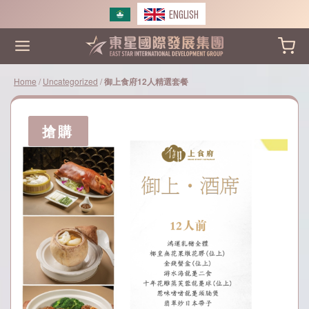
Skip
ENGLISH
to
content
Home
/
Uncategorized
/
御上食府12人精選套餐
搶購