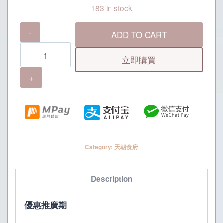
183 in stock
天
ADD TO CART
朝
食
立即購買
府
至
尊
雞
煲
翅
Category:
天朝食府
火
鍋
套
Description
餐
|
優惠推廣期
2